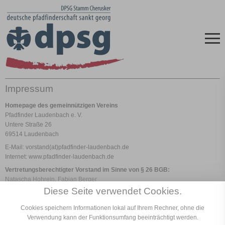
Impressum
Homepage des gemeinnützigen Vereins
Pfadfinder Laudenbach e. V.
Untere Straße 26
69514 Laudenbach
E-Mail: vorstand(at)pfadfinder-laudenbach.de
Internet: www.pfadfinder-laudenbach.de
Vertretungsberechtigter Vorstand im Sinne von § 26 BGB:
Natascha Hohrein, Fabian Berger
Diese Seite verwendet Cookies.
Registergericht:
Amtsgericht Weinheim Registernummer: OZ-LAU-39
Cookies speichern Informationen lokal auf Ihrem Rechner, ohne die
Inhaltlich Verantwortlicher gemäß § 10 Absatz 3 MDStV:
Verwendung kann der Funktionsumfang beeinträchtigt werden.
Johannes Bingen